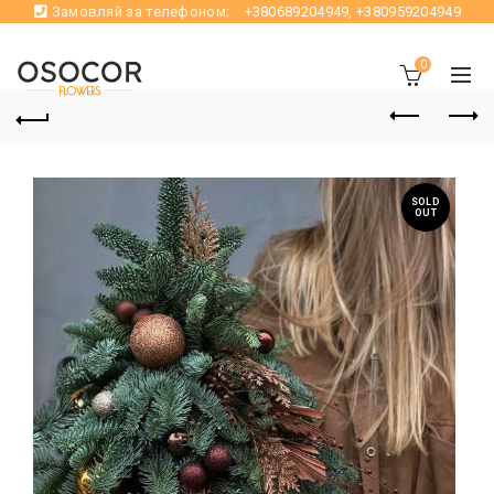
Замовляй за телефоном:
+380689204949
,
+380959204949
0
SOLD
OUT