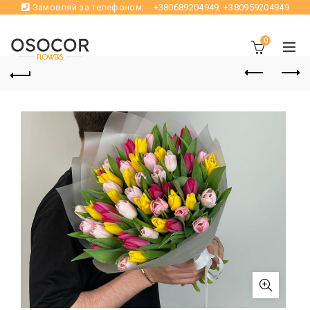
Замовляй за телефоном:
+380689204949
,
+380959204949
0