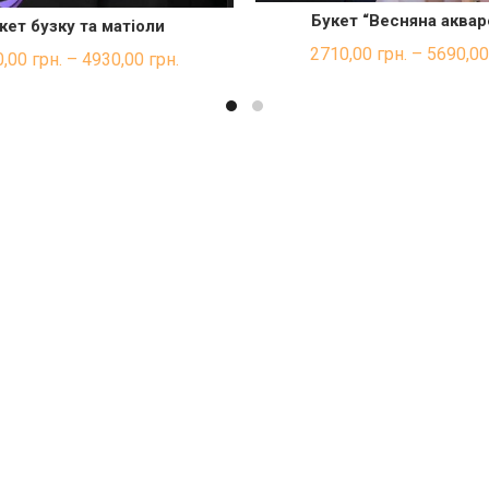
Букет “Весняна аквар
кет бузку та матіоли
ШВИДКА ПОКУП
ШВИДКА ПОКУПКА
2710,00
грн.
–
5690,0
0,00
грн.
–
4930,00
грн.