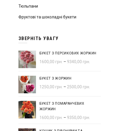
Тюльпани
Фруктові та шоколадні букети
ЗВЕРНІТЬ УВАГУ
БУКЕТ З ПЕРСИКОВИХ ЖОРЖИН
1600,00
грн.
–
9340,00
грн.
БУКЕТ З ЖОРЖИН
1250,00
грн.
–
2500,00
грн.
БУКЕТ З ПОМАРАНЧЕВИХ
ЖОРЖИН
1600,00
грн.
–
9350,00
грн.