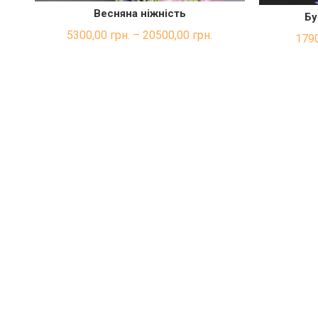
Весняна ніжність
Бу
ШВИДКА ПОКУПКА
5300,00
грн.
–
20500,00
грн.
179