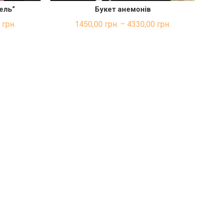
ель”
Букет анемонів
КА
ШВИДКА ПОКУПКА
0
грн.
1450,00
грн.
–
4330,00
грн.