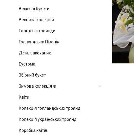
Весільні букети
Весняна колекція
Гігантські троянди
Голландська Півонія
День закоханих
Еустома
Збірний букет
Зимова колекція ❄️
Квіти
Колекція голландських троянд
Колекція українських троянд
Коробка квітів