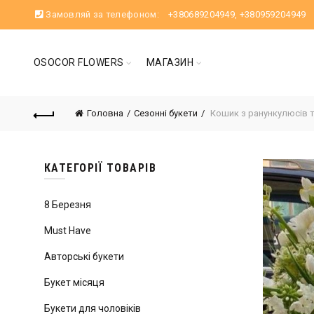
Замовляй за телефоном:
+380689204949
,
+380959204949
OSOCOR FLOWERS
МАГАЗИН
Головна
Сезонні букети
Кошик з ранункулюсів т
КАТЕГОРІЇ ТОВАРІВ
8 Березня
Must Have
Авторські букети
Букет місяця
Букети для чоловіків