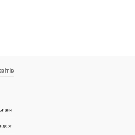
вітів
ьпани
андарт