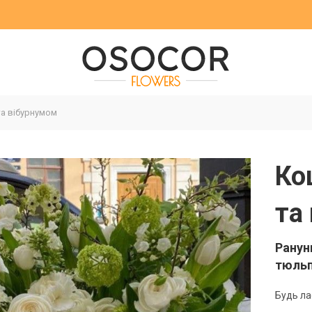
а вібурнумом
Ко
та
Ранун
тюльп
Будь ла