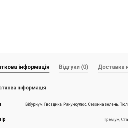
ткова інформація
Відгуки (0)
Доставка к
ткова інформація
и
Вібурнум
,
Гвоздика
,
Ранункулюс
,
Сезонна зелень
,
Тюл
ір
Преміум, Ст