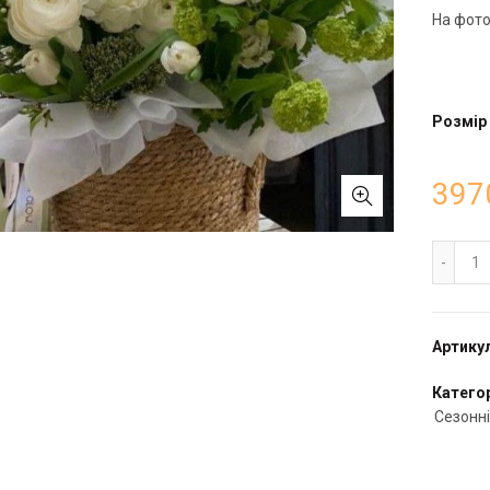
На фото
Розмір
397
Ко
Артику
Категор
Сезонні