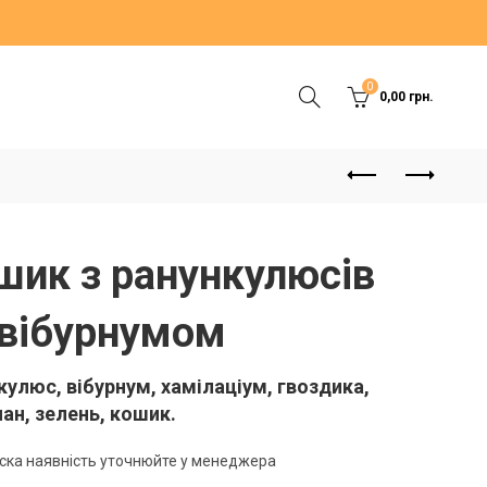
0
0,00
грн.
шик з ранункулюсів
 вібурнумом
кулюс, вібурнум, хамілаціум, гвоздика,
ан, зелень, кошик.
ска наявність уточнюйте у менеджера