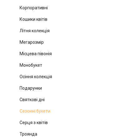
Корпоративні
Кошики квітів
Літня колекція
Мегарозмір
Місцева півонія
Монобукет
Осіння колекція
Подарунки
Святкові дні
Сезонні букети
Серця з квітів
Троянда