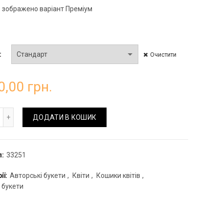
 зображено варіант Преміум
Очистити
0,00
грн.
шик з ранункулюсів та вібурнумом кількість
ДОДАТИ В КОШИК
л:
33251
ії:
Авторські букети
,
Квіти
,
Кошики квітів
,
 букети