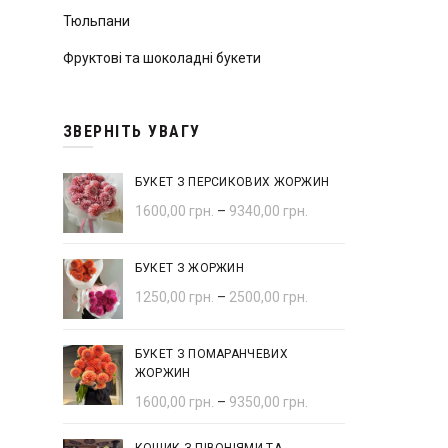
Тюльпани
Фруктові та шоколадні букети
ЗВЕРНІТЬ УВАГУ
БУКЕТ З ПЕРСИКОВИХ ЖОРЖИН
1600,00
грн.
–
9340,00
грн.
БУКЕТ З ЖОРЖИН
1250,00
грн.
–
2500,00
грн.
БУКЕТ З ПОМАРАНЧЕВИХ
ЖОРЖИН
1600,00
грн.
–
9350,00
грн.