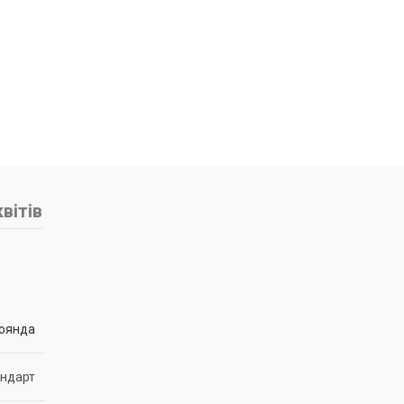
вітів
оянда
андарт