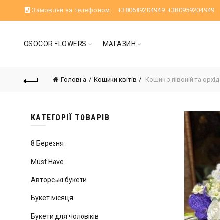
Замовляй за телефоном:
+380689204949
,
+380959204949
OSOCOR FLOWERS
МАГАЗИН
Головна
Кошики квітів
Кошик з півоній та орхід
КАТЕГОРІЇ ТОВАРІВ
8 Березня
Must Have
Авторські букети
Букет місяця
Букети для чоловіків