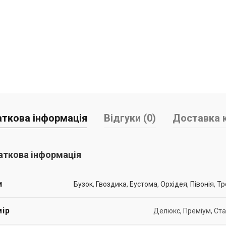
ткова інформація
Відгуки (0)
Доставка к
ткова інформація
и
Бузок
,
Гвоздика
,
Еустома
,
Орхідея
,
Півонія
,
Тр
ір
Делюкс, Преміум, Ст