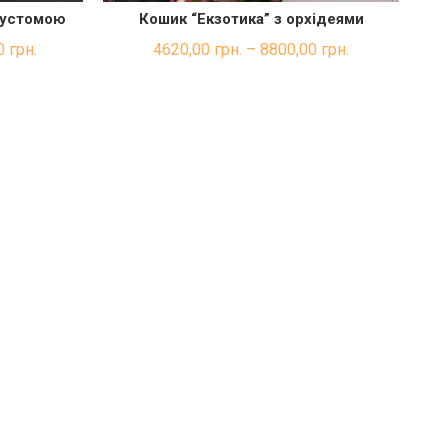
 еустомою
Кошик “Екзотика” з орхідеями
КА
ШВИДКА ПОКУПКА
0
грн.
4620,00
грн.
–
8800,00
грн.