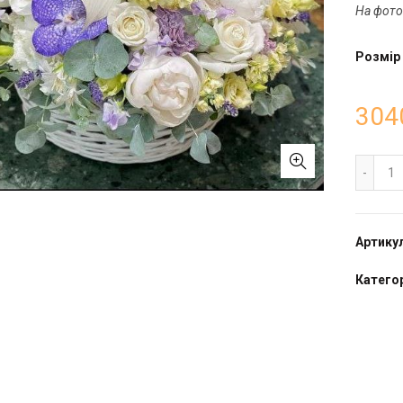
На фото
Розмір
304
Ко
Артику
Катего