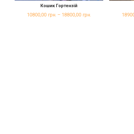
Кошик Гортензій
ШВИДКА ПОКУПКА
10800,00
грн.
–
18800,00
грн.
18900