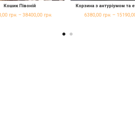
Кошик Півоній
Корзина з антуріумом та
ШВИДКА ПОКУПКА
ШВИДКА ПОКУП
,00
грн.
–
38400,00
грн.
6380,00
грн.
–
15190,0