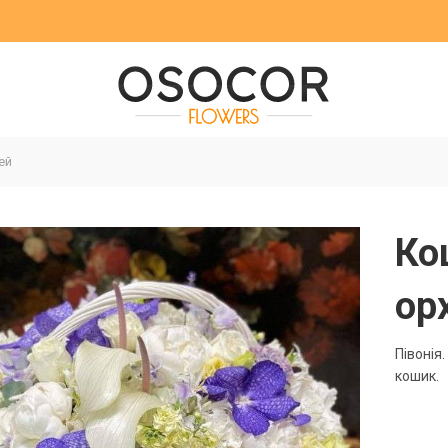
ей
Ко
ор
Півонія.
кошик.