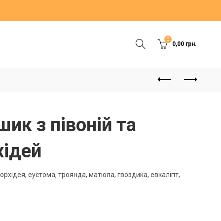
0
0,00
грн.
шик з півоній та
хідей
 орхідея, еустома, троянда, матіола, гвоздика, евкаліпт,