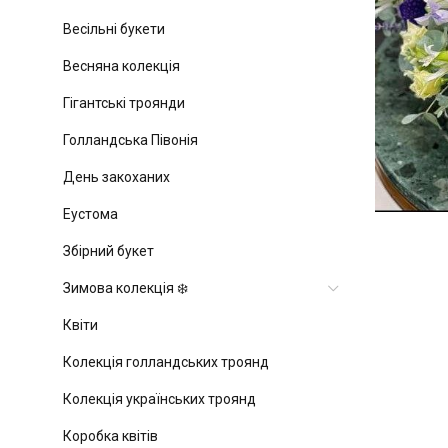
Весільні букети
Весняна колекція
Гігантські троянди
Голландська Півонія
День закоханих
Еустома
Збірний букет
Зимова колекція ❄️
Квіти
Колекція голландських троянд
Колекція українських троянд
Коробка квітів