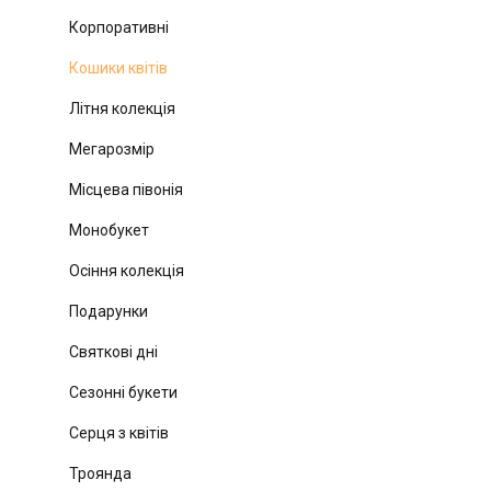
Корпоративні
Кошики квітів
Літня колекція
Мегарозмір
Місцева півонія
Монобукет
Осіння колекція
Подарунки
Святкові дні
Сезонні букети
Серця з квітів
Троянда