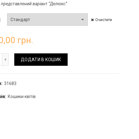
 представлений варіант “Делюкс”
Очистити
0,00
грн.
шик з півоній та орхідей кількість
ДОДАТИ В КОШИК
л:
31683
рія:
Кошики квітів