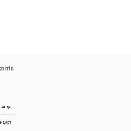
вітів
оянда
андарт