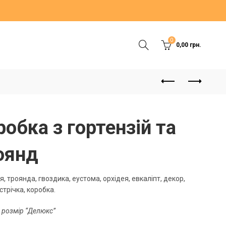
0
0,00
грн.
робка з гортензій та
оянд
я, троянда, гвоздика, еустома, орхідея, евкаліпт, декор,
стрічка, коробка.
 розмір “Делюкс”