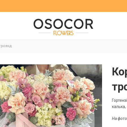
 троянд
Ко
тр
Гортензі
калька, 
На фото