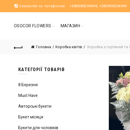
Замовляй за телефоном:
+380689204949
,
+380959204949
OSOCOR FLOWERS
МАГАЗИН
Головна
Коробка квітів
Коробка з гортензій та
КАТЕГОРІЇ ТОВАРІВ
8 Березня
Must Have
Авторські букети
Букет місяця
Букети для чоловіків