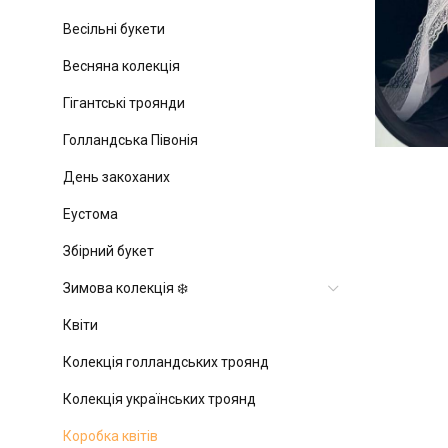
Весільні букети
Весняна колекція
Гігантські троянди
Голландська Півонія
День закоханих
Еустома
Збірний букет
Зимова колекція ❄️
Квіти
Колекція голландських троянд
Колекція українських троянд
Коробка квітів