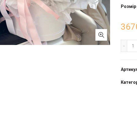
Розмір
367
Ко
Артику
Категор