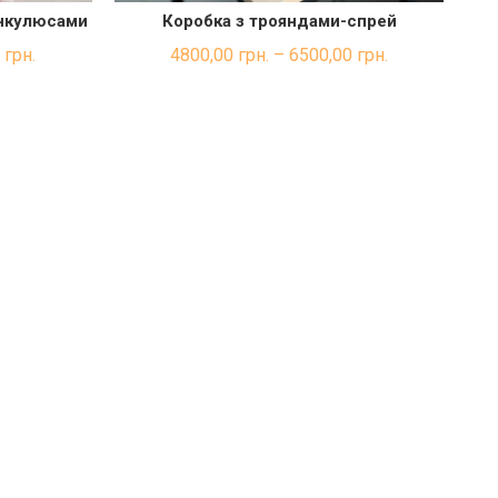
ункулюсами
Коробка з трояндами-спрей
КА
ШВИДКА ПОКУПКА
0
грн.
4800,00
грн.
–
6500,00
грн.