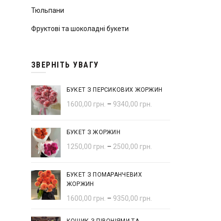
Тюльпани
Фруктові та шоколадні букети
ЗВЕРНІТЬ УВАГУ
БУКЕТ З ПЕРСИКОВИХ ЖОРЖИН
1600,00
грн.
–
9340,00
грн.
БУКЕТ З ЖОРЖИН
1250,00
грн.
–
2500,00
грн.
БУКЕТ З ПОМАРАНЧЕВИХ
ЖОРЖИН
1600,00
грн.
–
9350,00
грн.