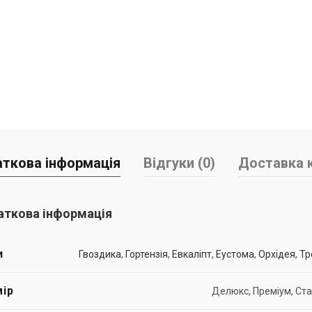
ткова інформація
Відгуки (0)
Доставка к
ткова інформація
и
Гвоздика
,
Гортензія
,
Евкаліпт
,
Еустома
,
Орхідея
,
Тр
ір
Делюкс, Преміум, Ст