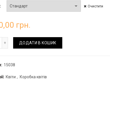
Очистити
0,00
грн.
робка з гортензій та троянд кількість
ДОДАТИ В КОШИК
л:
15038
ії:
Квіти
,
Коробка квітів