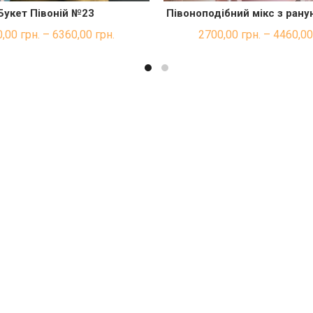
Букет Півоній №23
Півоноподібний мікс з ран
ШВИДКА ПОКУПКА
ШВИДКА ПОКУП
0,00
грн.
–
6360,00
грн.
2700,00
грн.
–
4460,0