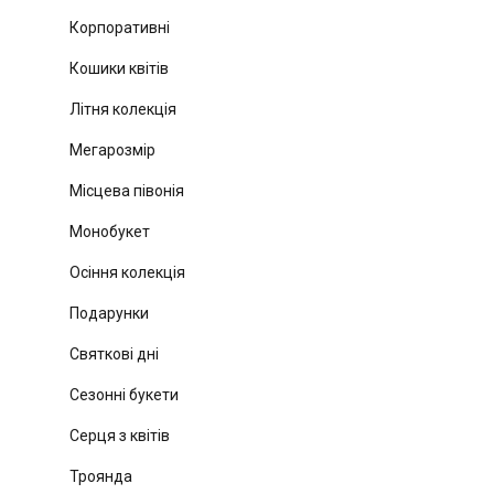
Корпоративні
Кошики квітів
Літня колекція
Мегарозмір
Місцева півонія
Монобукет
Осіння колекція
Подарунки
Святкові дні
Сезонні букети
Серця з квітів
Троянда