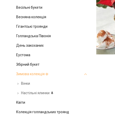
Весільні букети
Весняна колекція
Гігантські троянди
Голландська Півонія
День закоханих
Еустома
Збірний букет
Зимова колекція ❄️
Вінки
Настільні ялинки 🌲
Квіти
Колекція голландських троянд