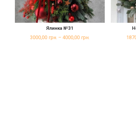
Ялинка №31
Н
ШВИДКА ПОКУПКА
3000,00
грн.
–
4000,00
грн.
187