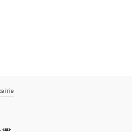
вітів
Шишки