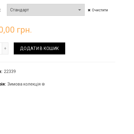
Очистити
0,00
грн.
робка "Різдвяник" кількість
ДОДАТИ В КОШИК
л:
22339
рія:
Зимова колекція ❄️