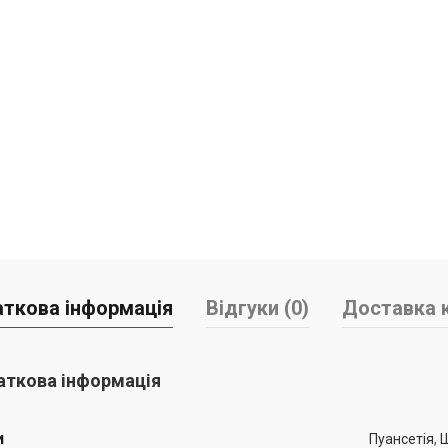
ткова інформація
Відгуки (0)
Доставка к
ткова інформація
и
Пуансетія
,