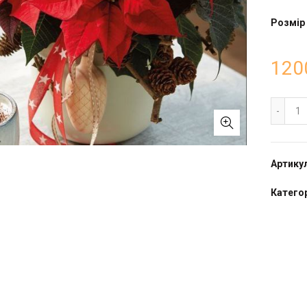
Розмір
120
Ко
Артику
Катего