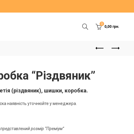
0
0,00
грн.
робка “Різдвяник”
етія (різдвяник), шишки, коробка.
ска наявність уточнюйте у менеджера.
 представлений розмір “Преміум”