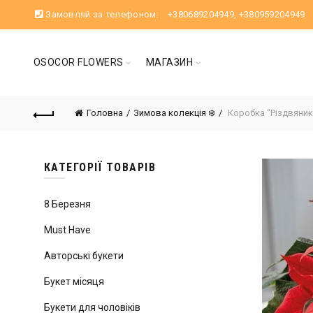
Замовляй за телефоном:
+380689204949
,
+380959204949
OSOCOR FLOWERS
МАГАЗИН
Головна
Зимова колекція ❄️
Коробка “Різдвяник
КАТЕГОРІЇ ТОВАРІВ
8 Березня
Must Have
Авторські букети
Букет місяця
Букети для чоловіків