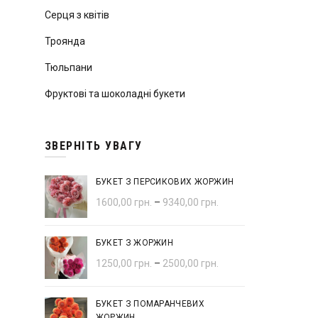
Серця з квітів
Троянда
Тюльпани
Фруктові та шоколадні букети
ЗВЕРНІТЬ УВАГУ
БУКЕТ З ПЕРСИКОВИХ ЖОРЖИН
1600,00
грн.
–
9340,00
грн.
БУКЕТ З ЖОРЖИН
1250,00
грн.
–
2500,00
грн.
БУКЕТ З ПОМАРАНЧЕВИХ
ЖОРЖИН