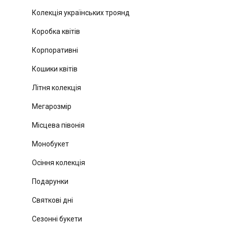
Колекція українських троянд
Коробка квітів
Корпоративні
Кошики квітів
Літня колекція
Мегарозмір
Місцева півонія
Монобукет
Осіння колекція
Подарунки
Святкові дні
Сезонні букети