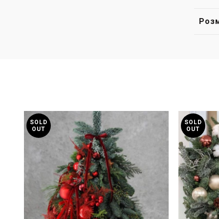
Розм
SOLD
SOLD
OUT
OUT