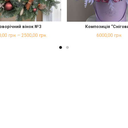
оворічний вінок №3
Композиція “Снігов
ДОДАТИ В КОШ
ШВИДКА ПОКУПКА
0,00
грн.
–
2500,00
грн.
6000,00
грн.