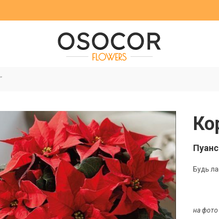
”
Ко
Пуанс
Будь ла
на фото