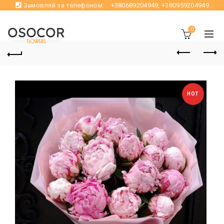
Замовляй за телефоном:
+380689204949
,
+380959204949
0
HOT