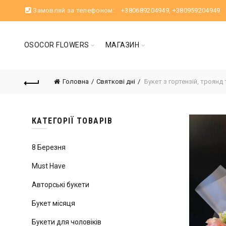
Замовляй за телефоном:
+380689204949
,
+380959204949
OSOCOR FLOWERS
МАГАЗИН
Головна
Святкові дні
Букет з гортензій, троянд
КАТЕГОРІЇ ТОВАРІВ
8 Березня
Must Have
Авторські букети
Букет місяця
Букети для чоловіків