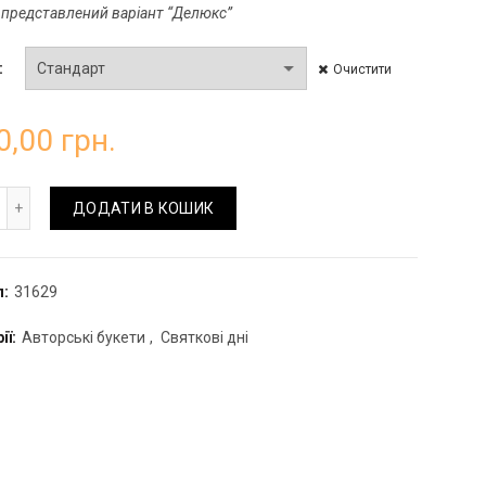
 представлений варіант “Делюкс”
Очистити
0,00
грн.
кет з гортензій, троянд та тюльпанів кількість
ДОДАТИ В КОШИК
л:
31629
ії:
Авторські букети
,
Святкові дні