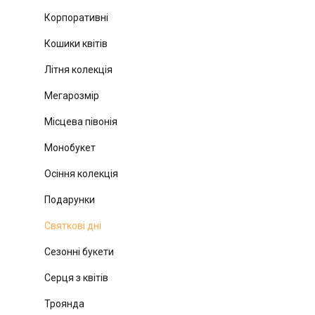
Корпоративні
Кошики квітів
Літня колекція
Мегарозмір
Місцева півонія
Монобукет
Осіння колекція
Подарунки
Святкові дні
Сезонні букети
Серця з квітів
Троянда