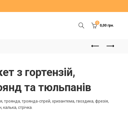
0
0,00
грн.
ет з гортензій,
оянд та тюльпанів
ія, троянда, троянда-спрей, хризантема, гвоздика, фрезія,
, калька, стрічка.