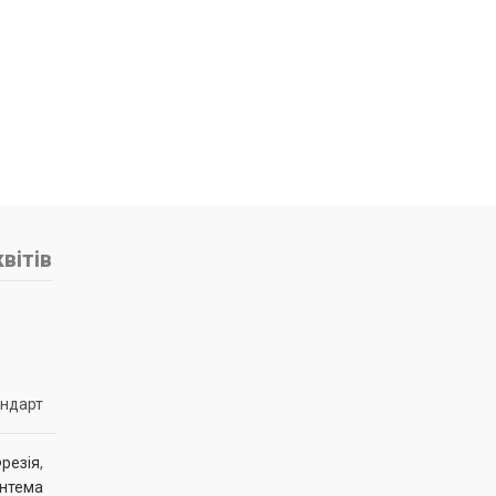
вітів
андарт
резія
,
нтема