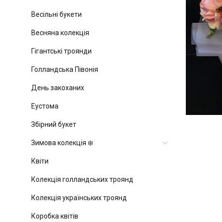
Весільні букети
Весняна колекція
Гігантські троянди
Голландська Півонія
День закоханих
Еустома
Збірний букет
Зимова колекція ❄️
Квіти
Колекція голландських троянд
Колекція українських троянд
Коробка квітів