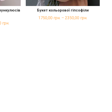
нункулюсів
Букет кольорової гіпсофіли
КА
ШВИДКА ПОКУПКА
1750,00
грн.
–
2350,00
грн.
0
грн.