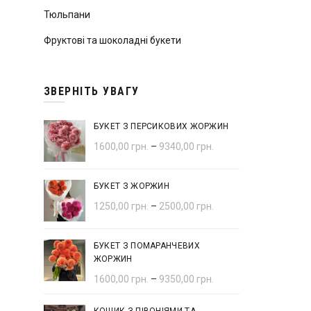
Тюльпани
Фруктові та шоколадні букети
ЗВЕРНІТЬ УВАГУ
БУКЕТ З ПЕРСИКОВИХ ЖОРЖИН
1600,00
грн.
–
9340,00
грн.
БУКЕТ З ЖОРЖИН
1250,00
грн.
–
2500,00
грн.
БУКЕТ З ПОМАРАНЧЕВИХ
ЖОРЖИН
1600,00
грн.
–
9350,00
грн.