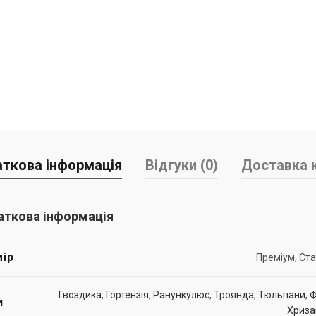
ткова інформація
Відгуки (0)
Доставка к
ткова інформація
ір
Преміум, Ст
Гвоздика
,
Гортензія
,
Ранункулюс
,
Троянда
,
Тюльпани
,
Ф
и
Хриза