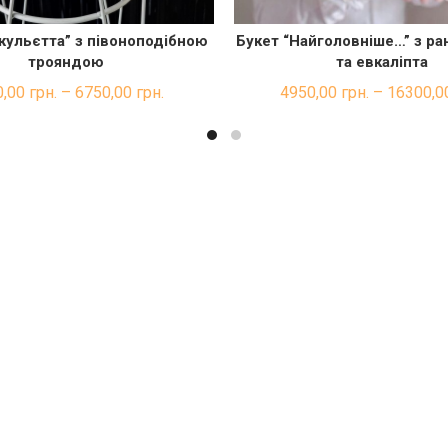
ульєтта” з півоноподібною
Букет “Найголовніше…” з ра
ШВИДКА ПОКУПКА
ШВИДКА ПОКУП
трояндою
та евкаліпта
0,00
грн.
–
6750,00
грн.
4950,00
грн.
–
16300,0