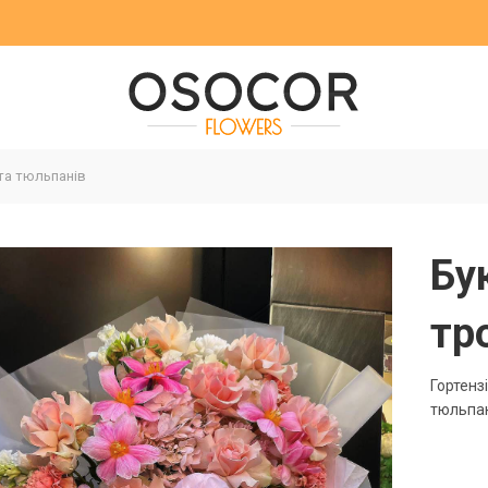
 та тюльпанів
Бук
тр
Гортенз
тюльпан