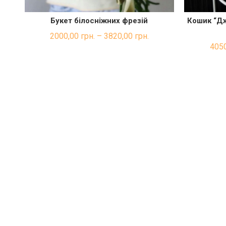
Букет білосніжних фрезій
Кошик “Дж
ШВИДКА ПОКУПКА
2000,00
грн.
–
3820,00
грн.
405