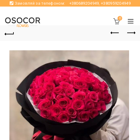
Замовляй за телефоном:
+380689204949
,
+380959204949
0