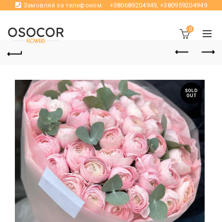
Замовляй за телефоном:
+380689204949
,
+380959204949
0
SOLD
OUT