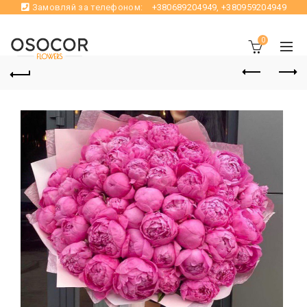
Замовляй за телефоном:
+380689204949
,
+380959204949
0