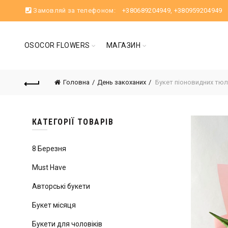
Замовляй за телефоном:
+380689204949
,
+380959204949
OSOCOR FLOWERS
МАГАЗИН
Головна
День закоханих
Букет піоновидних тюл
КАТЕГОРІЇ ТОВАРІВ
8 Березня
Must Have
Авторські букети
Букет місяця
Букети для чоловіків