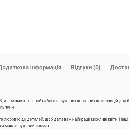
Додаткова інформація
Відгуки (0)
Достав
 де ви зможете знайти багато чудових квіткових композицій для бу
юльпани.
та любов’ю до деталей, щоб дати вам найкращі можливі квіти. Наш
 а й мають чудовий аромат.