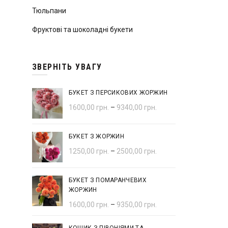
Тюльпани
Фруктові та шоколадні букети
ЗВЕРНІТЬ УВАГУ
БУКЕТ З ПЕРСИКОВИХ ЖОРЖИН
1600,00
грн.
–
9340,00
грн.
БУКЕТ З ЖОРЖИН
1250,00
грн.
–
2500,00
грн.
БУКЕТ З ПОМАРАНЧЕВИХ
ЖОРЖИН
1600,00
грн.
–
9350,00
грн.