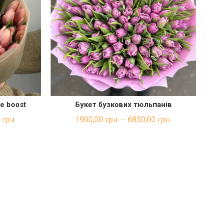
e boost
Букет бузкових тюльпанів
КА
ШВИДКА ПОКУПКА
0
грн.
1900,00
грн.
–
6850,00
грн.