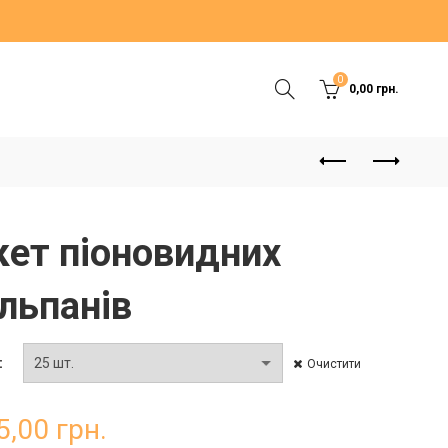
0
0,00
грн.
кет піоновидних
льпанів
Очистити
5,00
грн.