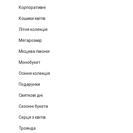
Корпоративні
Кошики квітів
Літня колекція
Мегарозмір
Місцева півонія
Монобукет
Осіння колекція
Подарунки
Святкові дні
Сезонні букети
Серця з квітів
Троянда