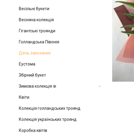
Весільні букети
Весняна колекція
Гігантські троянди
Голландська Півонія
День закоханих
Еустома
Збірний букет
Зимова колекція ❄️
Квіти
Колекція голландських троянд
Колекція українських троянд
Коробка квітів