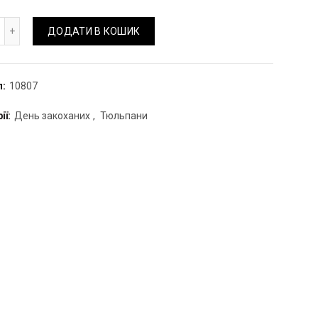
кет піоновидних тюльпанів кількість
ДОДАТИ В КОШИК
л:
10807
ії:
День закоханих
,
Тюльпани