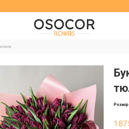
ьпанів
Бу
тю
Розмір
187