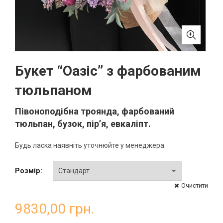
Букет “Оазіс” з фарбованим
тюльпаном
Півоноподібна троянда, фарбований
тюльпан, бузок, пір’я, евкаліпт.
Будь ласка наявніть уточнюйте у менеджера.
Розмір
Очистити
9830,00
грн.