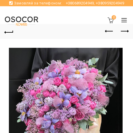
Замовляй за телефоном:
+380689204949
,
+380959204949
0