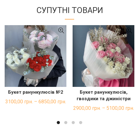
СУПУТНІ ТОВАРИ
Букет ранункулюсів №2
Букет ранункулюсів,
ШВИДКА ПОКУПКА
ШВИДКА ПОКУПКА
гвоздики та джиністри
3100,00
грн.
–
6850,00
грн.
2900,00
грн.
–
5100,00
грн.