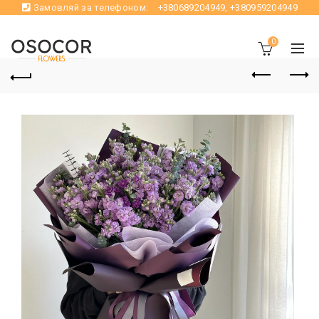
Замовляй за телефоном:
+380689204949
,
+380959204949
0