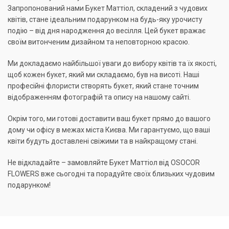
Запропонований нами Букет Маттіол, складений з чудових
квітів, стане ідеальним подарунком на будь-яку урочисту
подію – від дня народження до весілля. Цей букет вражає
своїм витонченим дизайном та неповторною красою.
Ми докладаємо найбільшої уваги до вибору квітів та їх якості,
щоб кожен букет, який ми складаємо, був на висоті. Наші
професійні флористи створять букет, який стане точним
відображенням фотографій та опису на нашому сайті.
Окрім того, ми готові доставити ваш букет прямо до вашого
дому чи офісу в межах міста Києва. Ми гарантуємо, що ваші
квіти будуть доставлені свіжими та в найкращому стані.
Не відкладайте – замовляйте Букет Маттіол від OSOCOR
FLOWERS вже сьогодні та порадуйте своїх близьких чудовим
подарунком!