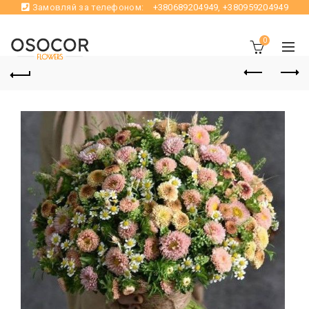
Замовляй за телефоном:
+380689204949
,
+380959204949
0