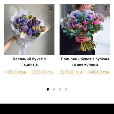
Весняний букет з
Польовий букет з бузком
ШВИДКА ПОКУПКА
ШВИДКА ПОКУПКА
гіацинтів
та анемонами
1450,00
грн.
–
3050,00
грн.
2230,00
грн.
–
4940,00
грн.