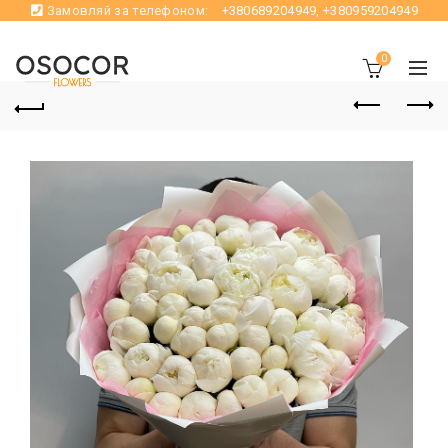
Замовляй за телефоном:
+380689204949
,
+380959204949
0