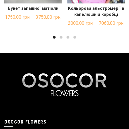
Букет запашної матіоли
Кольорова альстромерії в
ШВИДКА ПОКУПКА
ШВИДКА ПОКУПКА
капелюшній коробці
1750,00
грн.
–
3750,00
грн.
2000,00
грн.
–
7060,00
грн.
OSOCOR FLOWERS