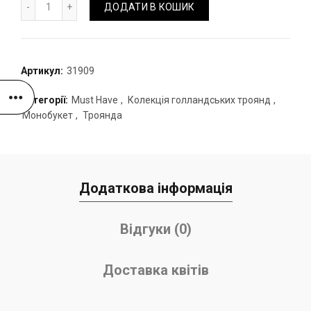
Букет білої троянди "Athena" кількість
ДОДАТИ В КОШИК
Артикул:
31909
Категорії:
Must Have
,
Колекція голландських троянд
,
Монобукет
,
Троянда
Додаткова інформація
Відгуки (0)
Доставка квітів