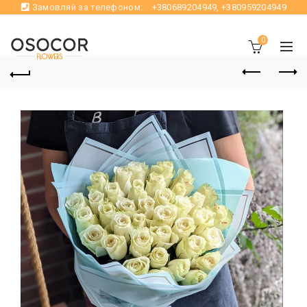
Замовляй за телефоном:
+380689204949
,
+380959204949
0