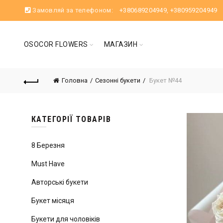
Замовляй за телефоном:
+380689204949
,
+380959204949
OSOCOR FLOWERS
МАГАЗИН
Головна
Сезонні букети
Букет №44
КАТЕГОРІЇ ТОВАРІВ
8 Березня
Must Have
Авторські букети
Букет місяця
Букети для чоловіків