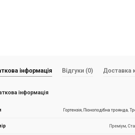
ткова інформація
Відгуки (0)
Доставка к
ткова інформація
и
Гортензія
,
Піоноподібна троянда
,
Тр
ір
Преміум, Ст