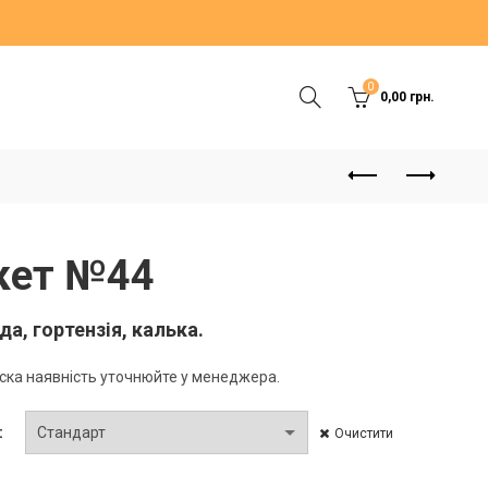
0
0,00
грн.
кет №44
да, гортензія, калька.
ска наявність уточнюйте у менеджера.
Очистити