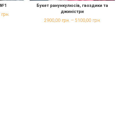
 №1
Букет ранункулюсів, гвоздики та
КА
ШВИДКА ПОКУПКА
джиністри
0
грн.
2900,00
грн.
–
5100,00
грн.