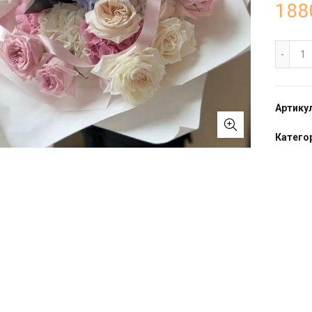
188
Бу
Артику
Катего