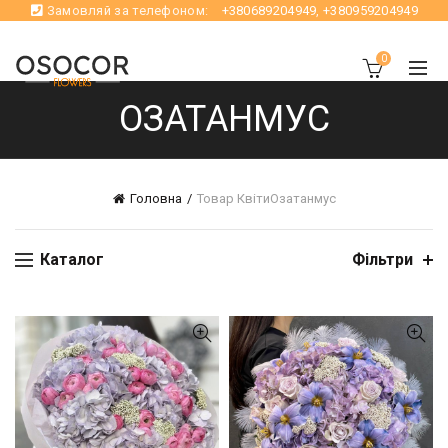
Замовляй за телефоном:
+380689204949
,
+380959204949
0
ОЗАТАНМУС
Головна
Товар Квіти
Озатанмус
Каталог
Фільтри