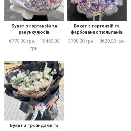
Букет з гортензій та
Букет з гортензій та
ШВИДКА ПОКУПКА
ШВИДКА ПОКУПКА
ранункулюсів
фарбованих тюльпанів
6770,00
грн.
–
10450,00
3700,00
грн.
–
8620,00
грн.
грн.
Букет з трояндами та
ШВИДКА ПОКУПКА