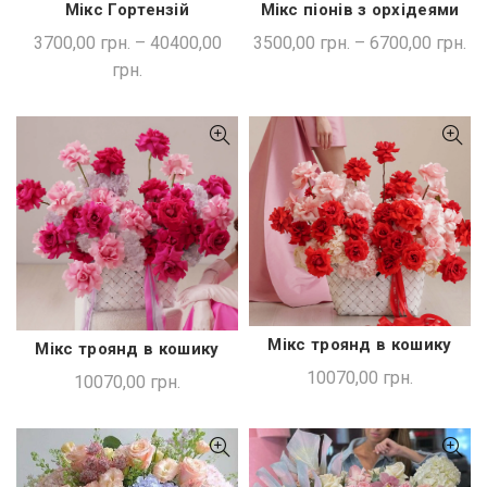
Мікс Гортензій
Мікс піонів з орхідеями
ШВИДКА ПОКУПКА
ШВИДКА ПОКУПКА
3700,00
грн.
–
40400,00
3500,00
грн.
–
6700,00
грн.
грн.
Мікс троянд в кошику
Мікс троянд в кошику
ДОДАТИ В КОШИК
ДОДАТИ В КОШИК
10070,00
грн.
10070,00
грн.