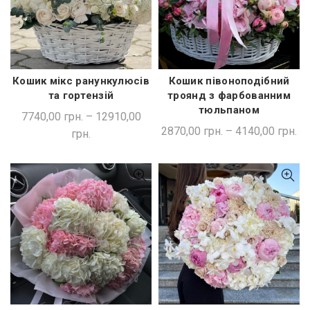
Кошик мікс ранункулюсів
Кошик півоноподібний
ШВИДКА ПОКУПКА
ШВИДКА ПОКУПКА
та гортензій
троянд з фарбованним
тюльпаном
7740,00
грн.
–
12910,00
2870,00
грн.
–
4140,00
грн.
грн.