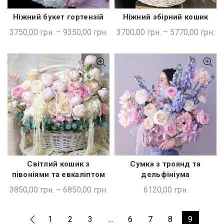
Ніжний букет гортензій
Ніжний збірний кошик
ШВИДКА ПОКУПКА
ШВИДКА ПОКУПКА
3750,00
грн.
–
9350,00
грн.
3700,00
грн.
–
5770,00
грн.
Світлий кошик з
Сумка з троянд та
ДОДАТИ В КОШИК
ШВИДКА ПОКУПКА
півоніями та евкаліптом
дельфініума
3850,00
грн.
–
6850,00
грн.
6120,00
грн.
1
2
3
…
6
7
8
9