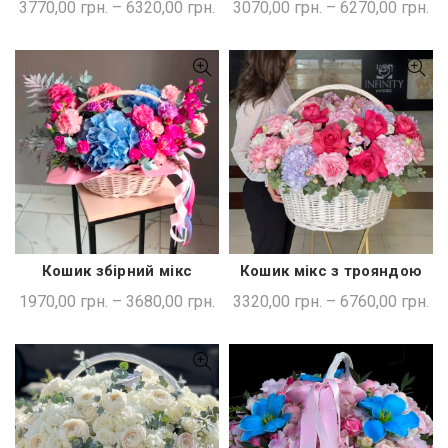
3070,00
грн.
–
6270,00
грн.
3770,00
грн.
–
6320,00
грн.
Кошик збірний мікс
Кошик мікс з трояндою
ШВИДКА ПОКУПКА
ШВИДКА ПОКУПКА
1970,00
грн.
–
3680,00
грн.
3320,00
грн.
–
6760,00
грн.