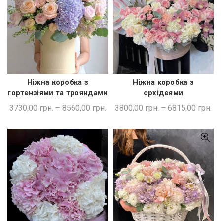
Ніжна коробка з
Ніжна коробка з
ШВИДКА ПОКУПКА
ШВИДКА ПОКУПКА
орхідеями
гортензіями та трояндами
3800,00
грн.
–
6815,00
грн.
3730,00
грн.
–
8560,00
грн.