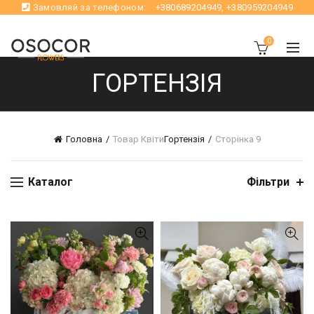
Замовляй за телефоном:
+380689204949
,
+380959204949
0
ГОРТЕНЗІЯ
Головна
Товар Квіти
Гортензія
Сторінка 9
Каталог
Фільтри