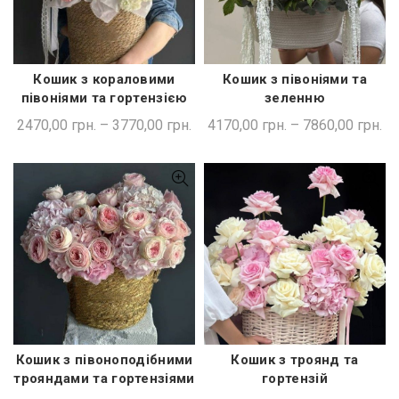
Кошик з кораловими
Кошик з півоніями та
ШВИДКА ПОКУПКА
ШВИДКА ПОКУПКА
півоніями та гортензією
зеленню
2470,00
грн.
–
3770,00
грн.
4170,00
грн.
–
7860,00
грн.
Кошик з троянд та
Кошик з півоноподібними
ШВИДКА ПОКУПКА
ШВИДКА ПОКУПКА
гортензій
трояндами та гортензіями