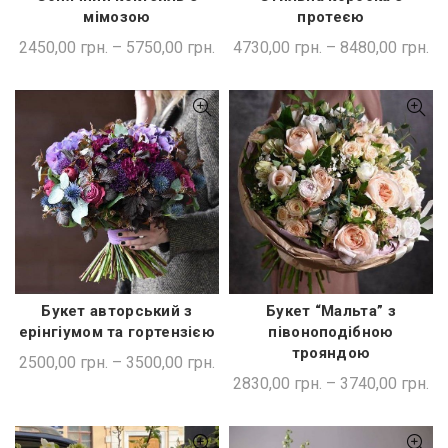
ШВИДКА ПОКУПКА
ШВИДКА ПОКУПКА
мімозою
протеєю
2450,00
грн.
–
5750,00
грн.
4730,00
грн.
–
8480,00
грн.
Букет авторський з
Букет “Мальта” з
ШВИДКА ПОКУПКА
ШВИДКА ПОКУПКА
ерінгіумом та гортензією
півоноподібною
трояндою
2500,00
грн.
–
3500,00
грн.
2830,00
грн.
–
3740,00
грн.