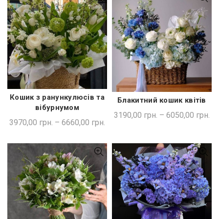
Кошик з ранункулюсів та
Блакитний кошик квітів
ШВИДКА ПОКУПКА
ШВИДКА ПОКУПКА
вібурнумом
3190,00
грн.
–
6050,00
грн.
3970,00
грн.
–
6660,00
грн.