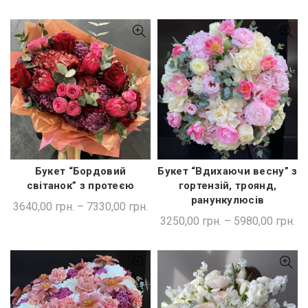
Букет “Бордовий
Букет “Вдихаючи весну” з
ШВИДКА ПОКУПКА
ШВИДКА ПОКУПКА
світанок” з протеєю
гортензій, троянд,
ранункулюсів
3640,00
грн.
–
7330,00
грн.
3250,00
грн.
–
5980,00
грн.