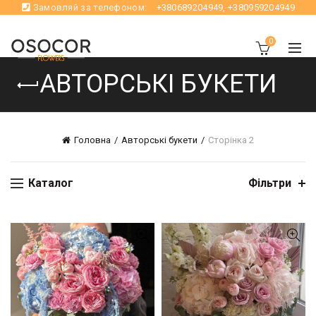
Замовляй за телефоном:
+380689204949
,
+380959204949
0
АВТОРСЬКІ БУКЕТИ
Головна
Авторські букети
Сторінка 2
Каталог
Фільтри