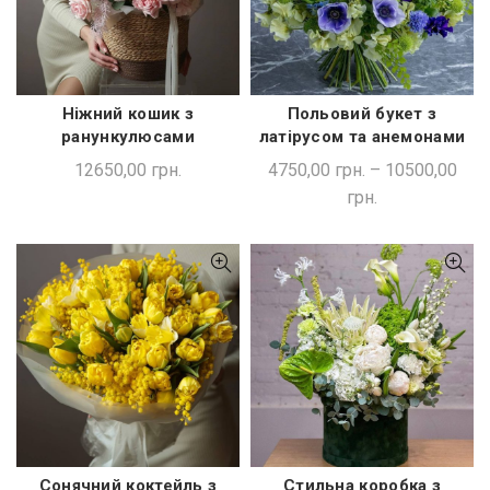
Ніжний кошик з
Польовий букет з
ДОДАТИ В КОШИК
ШВИДКА ПОКУПКА
ранункулюсами
латірусом та анемонами
12650,00
грн.
4750,00
грн.
–
10500,00
грн.
Сонячний коктейль з
Стильна коробка з