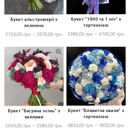
Букет “1000 та 1 ніч” з
Букет альстромерії з
ШВИДКА ПОКУПКА
ШВИДКА ПОКУПКА
гортензією
зеленню
3380,00
грн.
–
4740,00
грн.
2120,00
грн.
–
2870,00
грн.
Букет “Блакитна хвиля” з
Букет “Багряна осінь” з
ШВИДКА ПОКУПКА
ШВИДКА ПОКУПКА
гортензією
каллами
3830,00
грн.
–
7850,00
грн.
2630,00
грн.
–
3580,00
грн.