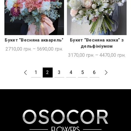
Букет “Весняна акварель”
Букет “Весняна казка” з
ШВИДКА ПОКУПКА
ШВИДКА ПОКУПКА
дельфініумом
2710,00
грн.
–
5690,00
грн.
3170,00
грн.
–
4470,00
грн.
1
2
3
4
5
6