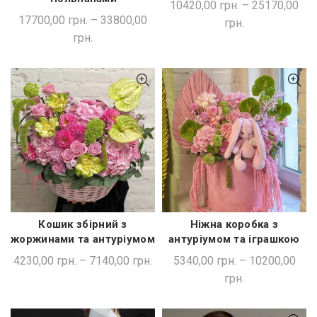
10420,00
грн.
–
25170,00
17700,00
грн.
–
33800,00
грн.
грн.
Кошик збірний з
Ніжна коробка з
ШВИДКА ПОКУПКА
ШВИДКА ПОКУПКА
жоржинами та антуріумом
антуріумом та іграшкою
4230,00
грн.
–
7140,00
грн.
5340,00
грн.
–
10200,00
грн.