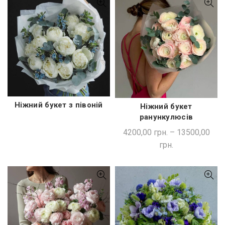
Ніжний букет з півоній
Ніжний букет
ШВИДКА ПОКУПКА
ШВИДКА ПОКУПКА
ранункулюсів
4200,00
грн.
–
13500,00
грн.