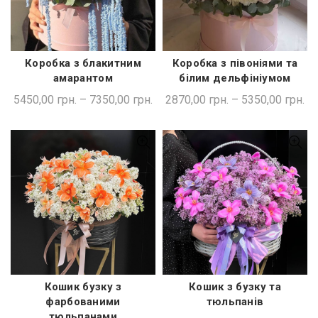
Коробка з блакитним
Коробка з півоніями та
ШВИДКА ПОКУПКА
ШВИДКА ПОКУПКА
амарантом
білим дельфініумом
5450,00
грн.
–
7350,00
грн.
2870,00
грн.
–
5350,00
грн.
Кошик бузку з
Кошик з бузку та
ШВИДКА ПОКУПКА
ШВИДКА ПОКУПКА
фарбованими
тюльпанів
тюльпанами