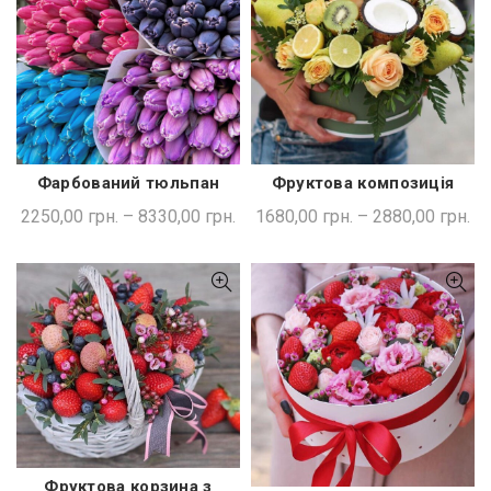
Фарбований тюльпан
Фруктова композиція
ШВИДКА ПОКУПКА
ШВИДКА ПОКУПКА
2250,00
грн.
–
8330,00
грн.
1680,00
грн.
–
2880,00
грн.
Фруктова корзина з