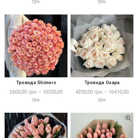
грн.
грн.
Троянда Shimers
Троянда Охара
ШВИДКА ПОКУПКА
ШВИДКА ПОКУПКА
2600,00
грн.
–
10200,00
4250,00
грн.
–
16410,00
грн.
грн.