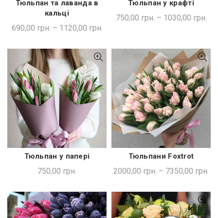
Тюльпан та лаванда в
Тюльпан у крафті
ШВИДКА ПОКУПКА
ШВИДКА ПОКУПКА
кальці
750,00
грн.
–
1030,00
грн.
690,00
грн.
–
1120,00
грн.
Тюльпан у папері
Тюльпани Foxtrot
ДОДАТИ В КОШИК
ШВИДКА ПОКУПКА
750,00
грн.
2000,00
грн.
–
7350,00
грн.