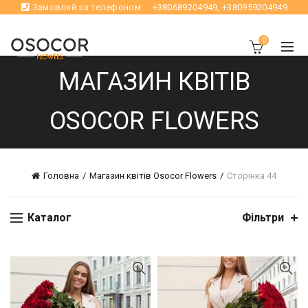
Замовляй за телефоном:
+380689204949
,
+380959204949
0
МАГАЗИН КВІТІВ
OSOCOR FLOWERS
Головна
Магазин квітів Osocor Flowers
Сторінка 44
Каталог
Фільтри