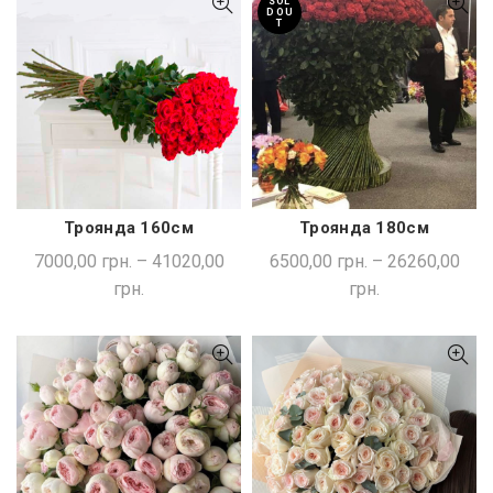
SOL
D OU
T
Троянда 160см
Троянда 180см
ШВИДКА ПОКУПКА
ШВИДКА ПОКУПКА
7000,00
грн.
–
41020,00
6500,00
грн.
–
26260,00
грн.
грн.