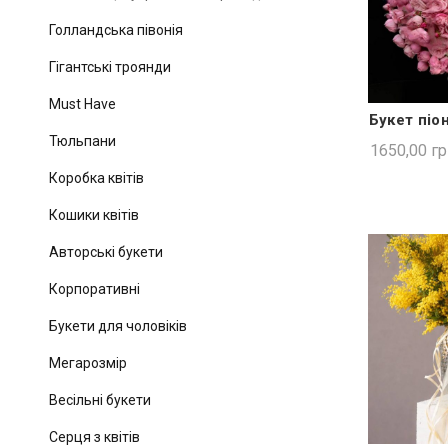
Голландська півонія
Гігантські троянди
Must Have
Букет піо
ШВИ
Тюльпани
1650,00
гр
Коробка квітів
Кошики квітів
Авторські букети
Корпоративні
Букети для чоловіків
Мегарозмір
Весільні букети
Серця з квітів