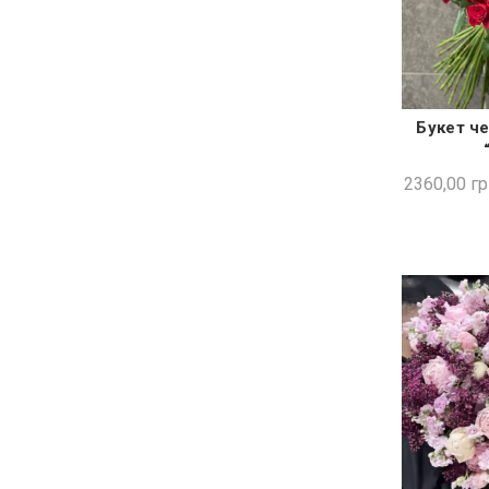
Букет ч
ШВИ
2360,00
гр