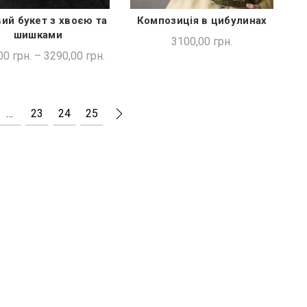
ий букет з хвоєю та
Композиція в цибулинах
ДОДАТИ В КОШИК
ШВИДКА ПОКУПКА
шишками
3100,00
грн.
00
грн.
–
3290,00
грн.
…
23
24
25