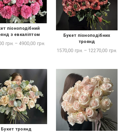
кет піоноподібний
ШВИДКА ПОКУПКА
оянд з евкаліптом
Букет піоноподібних
ШВИДКА ПОКУПКА
троянд
00
грн.
–
4900,00
грн.
1570,00
грн.
–
12270,00
грн.
Букет троянд
ШВИДКА ПОКУПКА