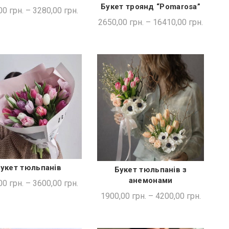
Букет троянд “Pomarosa”
ШВИДКА ПОКУПКА
00
грн.
–
3280,00
грн.
2650,00
грн.
–
16410,00
грн.
укет тюльпанів
Букет тюльпанів з
ШВИДКА ПОКУПКА
ШВИДКА ПОКУПКА
анемонами
00
грн.
–
3600,00
грн.
1900,00
грн.
–
4200,00
грн.