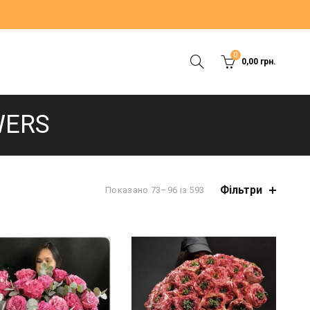
0
0,00
грн.
WERS
Фільтри
Показано 73–96 із 593