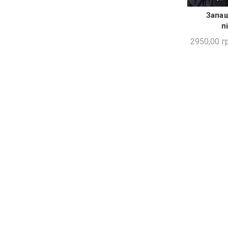
Запаш
ШВИ
п
2950,00
гр