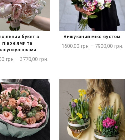
есільний букет з
Вишуканий мікс єустом
ШВИДКА ПОКУПКА
ШВИДКА ПОКУПКА
півоніями та
1600,00
грн.
–
7900,00
грн.
ранункулюсами
00
грн.
–
3770,00
грн.