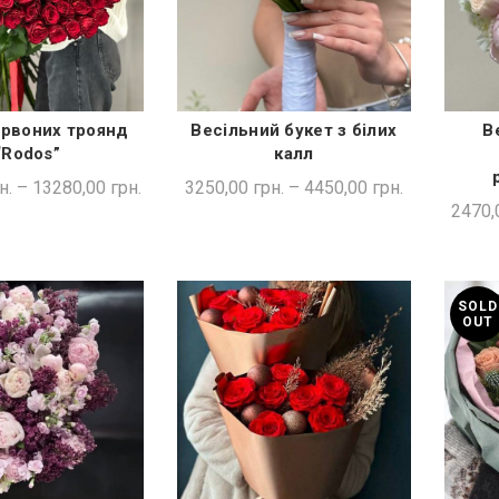
ервоних троянд
Весільний букет з білих
В
ДКА ПОКУПКА
ШВИДКА ПОКУПКА
“Rodos”
калл
н.
–
13280,00
грн.
3250,00
грн.
–
4450,00
грн.
2470,
SOLD
OUT