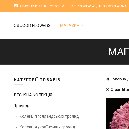
Замовляй за телефоном:
+380689204949
,
+380959204949
OSOCOR FLOWERS
МАГАЗИН
МАГ
Головна
КАТЕГОРІЇ ТОВАРІВ
Clear filt
ВЕСНЯНА КОЛЕКЦІЯ
Троянда
Колекція голландських троянд
Колекція українських троянд