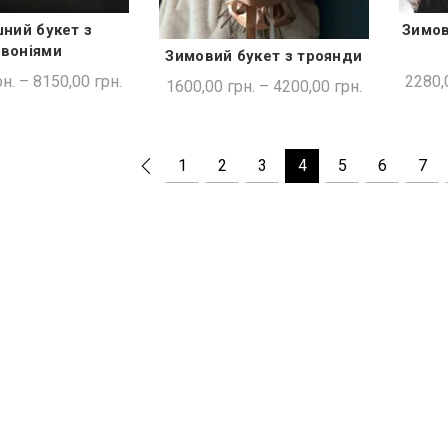
ний букет з
Зимов
ДКА ПОКУПКА
івоніями
Зимовий букет з троянди
ШВИДКА ПОКУПКА
н.
–
8150,00
грн.
2280,
1600,00
грн.
–
4200,00
грн.
1
2
3
4
5
6
7