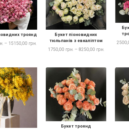
Бу
тр
новидних троянд
Букет піоновидних
ДКА ПОКУПКА
ШВИДКА ПОКУПКА
тюльпанів з евкаліптом
2500,
н.
–
15150,00
грн.
1750,00
грн.
–
8250,00
грн.
Букет троянд
ШВИДКА ПОКУПКА