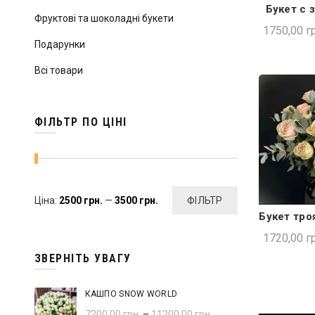
Букет с 
ШВИ
Фруктові та шоколадні букети
1750,00
гр
Подарунки
Всі товари
ФІЛЬТР ПО ЦІНІ
Мінімальна
Найбільша
Ціна:
2500 грн.
—
3500 грн.
ФІЛЬТР
Букет тро
ШВИ
ціна
ціна
1720,00
гр
ЗВЕРНІТЬ УВАГУ
КАШПО SNOW WORLD
7200,00
грн.
–
11200,00
грн.