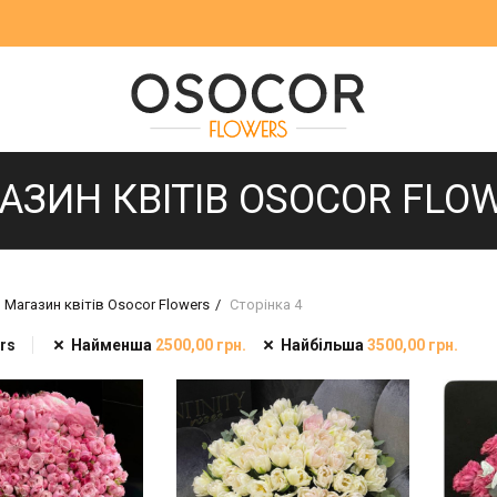
АЗИН КВІТІВ OSOCOR FLO
Магазин квітів Osocor Flowers
Сторінка 4
ers
Найменша
2500,00
грн.
Найбільша
3500,00
грн.