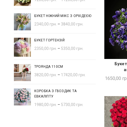
БУКЕТ НІЖНИЙ МІКС З ОРХІДЕЄЮ
2340,00
грн.
–
3840,00
грн.
БУКЕТ ГОРТЕНЗІЙ
2350,00
грн.
–
5350,00
грн.
Букет
ШВИ
ТРОЯНДА 110СМ
а
3820,00
грн.
–
17420,00
грн.
1650,00
гр
КОРОБКА З ГВОЗДИК ТА
ЕВКАЛІПТУ
1980,00
грн.
–
5730,00
грн.