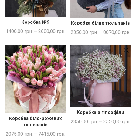
Коробка №9
Коробка білих тюльпанів
ШВИДКА ПОКУПКА
ШВИДКА ПОКУПКА
1400,00
грн.
–
2600,00
грн.
2350,00
грн.
–
8070,00
грн.
Коробка з гіпсофіли
ШВИДКА ПОКУПКА
Коробка біло-рожевих
ШВИДКА ПОКУПКА
2350,00
грн.
–
3550,00
грн.
тюльпанів
2075,00
грн.
–
7415,00
грн.