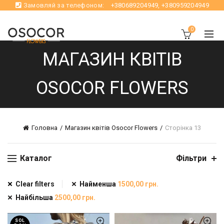
Замовляй за телефоном:
+380689204949
,
+380959204949
0
МАГАЗИН КВІТІВ
OSOCOR FLOWERS
Головна
Магазин квітів Osocor Flowers
Сторінка 13
Каталог
Фільтри
Clear filters
Найменша
1500,00
грн.
Найбільша
2500,00
грн.
SOL