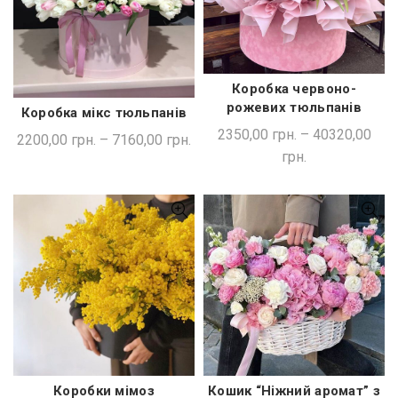
Коробка червоно-
ШВИДКА ПОКУПКА
рожевих тюльпанів
Коробка мікс тюльпанів
ШВИДКА ПОКУПКА
2350,00
грн.
–
40320,00
2200,00
грн.
–
7160,00
грн.
грн.
Коробки мімоз
Кошик “Ніжний аромат” з
ШВИДКА ПОКУПКА
ШВИДКА ПОКУПКА