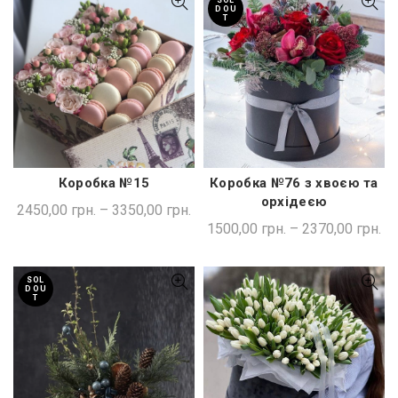
SOL
D OU
T
Коробка №15
Коробка №76 з хвоєю та
ШВИДКА ПОКУПКА
ШВИДКА ПОКУПКА
орхідеєю
2450,00
грн.
–
3350,00
грн.
1500,00
грн.
–
2370,00
грн.
SOL
D OU
T