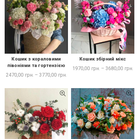
Кошик з кораловими
Кошик збірний мікс
ШВИДКА ПОКУПКА
ШВИДКА ПОКУПКА
півоніями та гортензією
1970,00
грн.
–
3680,00
грн.
2470,00
грн.
–
3770,00
грн.