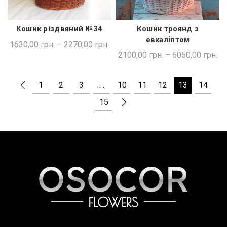
Кошик різдвяний №34
Кошик троянд з
ШВИДКА ПОКУПКА
ШВИДКА ПОКУПКА
евкаліптом
1630,00
грн.
–
2270,00
грн.
2100,00
грн.
–
6050,00
грн.
1
2
3
…
10
11
12
13
14
15