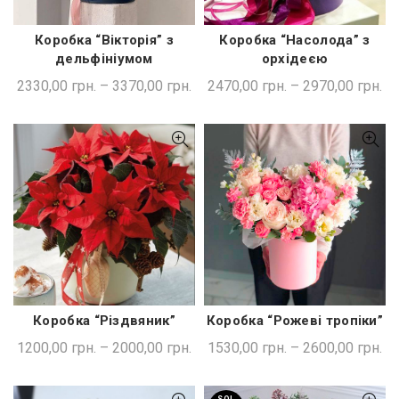
Коробка “Насолода” з
Коробка “Вікторія” з
ШВИДКА ПОКУПКА
ШВИДКА ПОКУПКА
орхідеєю
дельфініумом
2470,00
грн.
–
2970,00
грн.
2330,00
грн.
–
3370,00
грн.
Коробка “Різдвяник”
Коробка “Рожеві тропіки”
ШВИДКА ПОКУПКА
ШВИДКА ПОКУПКА
1200,00
грн.
–
2000,00
грн.
1530,00
грн.
–
2600,00
грн.