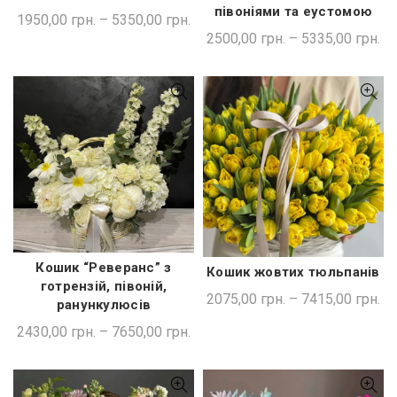
півоніями та еустомою
1950,00
грн.
–
5350,00
грн.
2500,00
грн.
–
5335,00
грн.
Кошик “Реверанс” з
Кошик жовтих тюльпанів
ШВИДКА ПОКУПКА
ШВИДКА ПОКУПКА
готрензій, півоній,
2075,00
грн.
–
7415,00
грн.
ранункулюсів
2430,00
грн.
–
7650,00
грн.