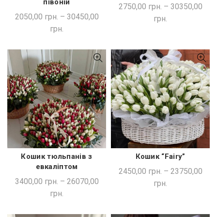
півоній
2750,00
грн.
–
30350,00
2050,00
грн.
–
30450,00
грн.
грн.
Кошик тюльпанів з
Кошик “Fairy”
ШВИДКА ПОКУПКА
ШВИДКА ПОКУПКА
евкаліптом
2450,00
грн.
–
23750,00
3400,00
грн.
–
26070,00
грн.
грн.