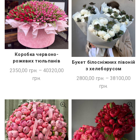
Коробка червоно-
ШВИДКА ПОКУПКА
рожевих тюльпанів
Букет білосніжних півоній
ШВИДКА ПОКУПКА
з хелеборусом
2350,00
грн.
–
40320,00
2800,00
грн.
–
38100,00
грн.
грн.