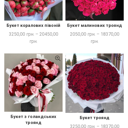
Букет коралових півоній
Букет малинових троянд
ШВИДКА ПОКУПКА
ШВИДКА ПОКУПКА
3250,00
грн.
–
20450,00
2050,00
грн.
–
18370,00
грн.
грн.
Букет з голандських
Букет троянд
ШВИДКА ПОКУПКА
ШВИДКА ПОКУПКА
троянд
3250,00
грн.
–
18370,00