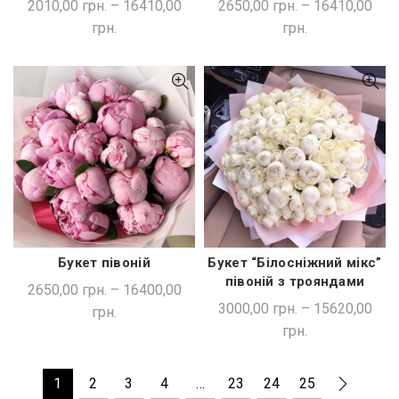
2010,00
грн.
–
16410,00
2650,00
грн.
–
16410,00
грн.
грн.
Букет півоній
Букет “Білосніжний мікс”
ШВИДКА ПОКУПКА
ШВИДКА ПОКУПКА
півоній з трояндами
2650,00
грн.
–
16400,00
3000,00
грн.
–
15620,00
грн.
грн.
1
2
3
4
…
23
24
25