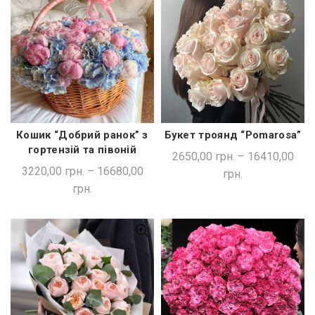
Кошик “Добрий ранок” з
Букет троянд “Pomarosa”
ШВИДКА ПОКУПКА
ШВИДКА ПОКУПКА
гортензій та півоній
2650,00
грн.
–
16410,00
3220,00
грн.
–
16680,00
грн.
грн.