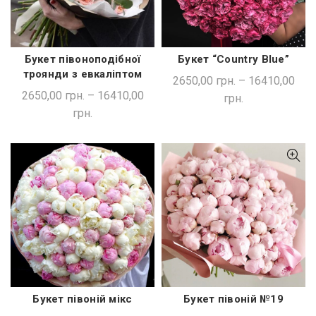
Букет півоноподібної
Букет “Country Blue”
ШВИДКА ПОКУПКА
ШВИДКА ПОКУПКА
троянди з евкаліптом
2650,00
грн.
–
16410,00
2650,00
грн.
–
16410,00
грн.
грн.
Букет півоній мікс
Букет півоній №19
ШВИДКА ПОКУПКА
ШВИДКА ПОКУПКА