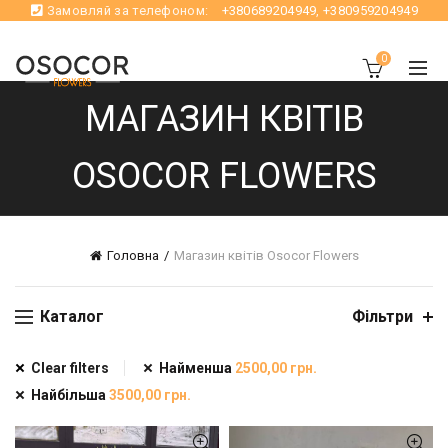
Замовляй за телефоном:
+380689204949
,
+380959204949
0
МАГАЗИН КВІТІВ
OSOCOR FLOWERS
Головна
Магазин квітів Osocor Flowers
Каталог
Фільтри
Clear filters
Найменша
2500,00
грн.
Найбільша
3500,00
грн.