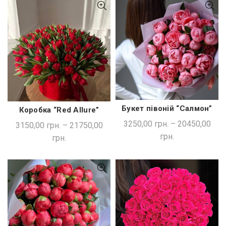
Букет півоній “Салмон”
Коробка “Red Allure”
ШВИДКА ПОКУПКА
ШВИДКА ПОКУПКА
3250,00
грн.
–
20450,00
3150,00
грн.
–
21750,00
грн.
грн.