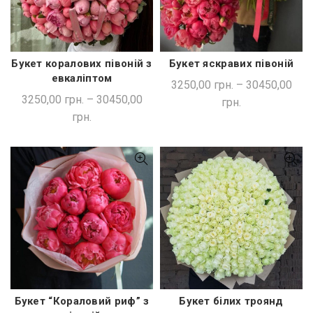
Букет коралових півоній з
Букет яскравих півоній
ШВИДКА ПОКУПКА
ШВИДКА ПОКУПКА
евкаліптом
3250,00
грн.
–
30450,00
3250,00
грн.
–
30450,00
грн.
грн.
Букет “Кораловий риф” з
Букет білих троянд
ШВИДКА ПОКУПКА
ШВИДКА ПОКУПКА