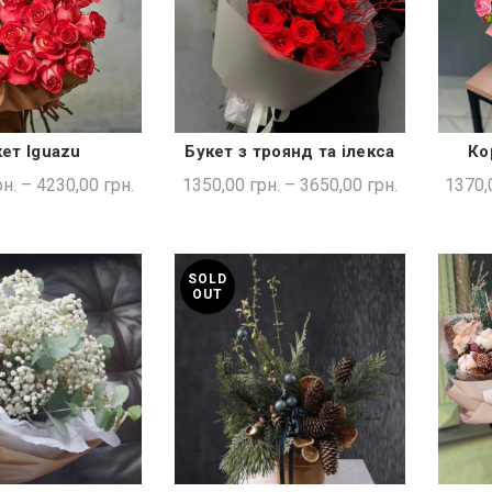
ет Iguazu
Букет з троянд та ілекса
Ко
ДКА ПОКУПКА
ШВИДКА ПОКУПКА
н.
–
4230,00
грн.
1350,00
грн.
–
3650,00
грн.
1370,
SOLD
OUT