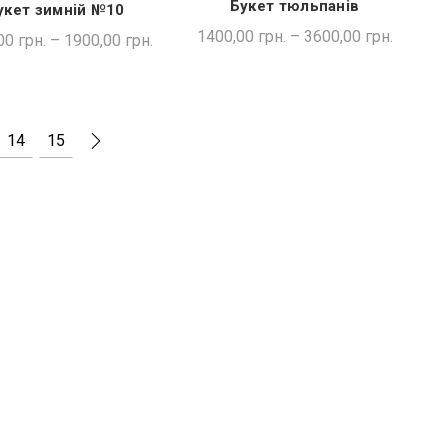
Букет тюльпанів
укет зимній №10
ШВИДКА ПОКУПКА
ШВИДКА ПОКУПКА
1400,00
грн.
–
3600,00
грн.
00
грн.
–
1900,00
грн.
14
15