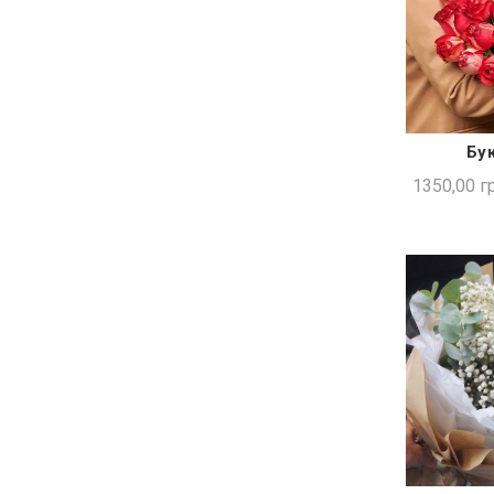
Бук
ШВИ
1350,00
гр