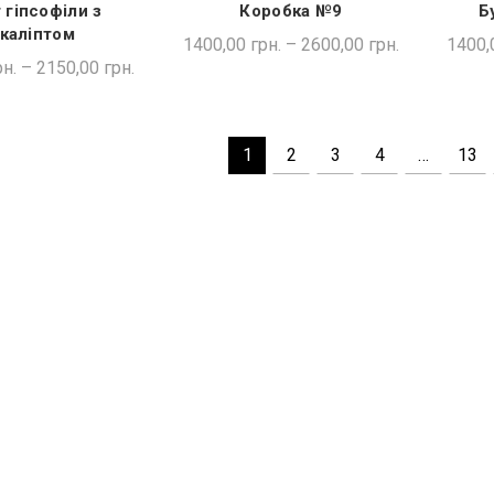
 гіпсофіли з
Коробка №9
Б
ДКА ПОКУПКА
ШВИДКА ПОКУПКА
каліптом
1400,00
грн.
–
2600,00
грн.
1400,
н.
–
2150,00
грн.
1
2
3
4
…
13