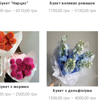
Букет “Нарцис”
Букет великих ромашок
ШВИДКА ПОКУПКА
ШВИДКА ПОКУПКА
00
грн.
–
6310,00
грн.
1150,00
грн.
–
3130,00
грн.
Букет з жоржин
ШВИДКА ПОКУПКА
Букет з дельфініума
ШВИДКА ПОКУПКА
00
грн.
–
2500,00
грн.
1300,00
грн.
–
4000,00
грн.