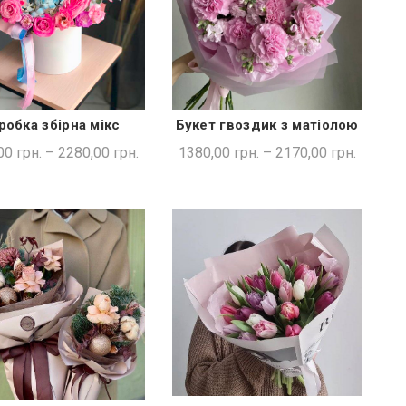
робка збірна мікс
Букет гвоздик з матіолою
ШВИДКА ПОКУПКА
ШВИДКА ПОКУПКА
00
грн.
–
2280,00
грн.
1380,00
грн.
–
2170,00
грн.