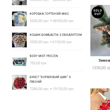
SOLD
КОРОБКА ГОРТЕНЗІЙ МІКС
OUT
5500,00
грн.
–
46950,00
грн.
КОШИК БОМБАСТІК З ЕВКАЛІПТОМ
3500,00
грн.
–
6150,00
грн.
BODY MIST FROZEN
Зимов
ШВИ
750,00
грн.
1350,00
гр
БУКЕТ "КОРАЛОВИЙ ШИК" З
ПІВОНІЙ
7280,00
грн.
–
19120,00
грн.