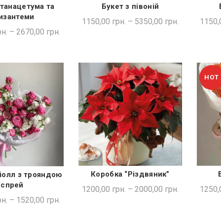
 танацетума та
Букет з півоній
ДКА ПОКУПКА
ШВИДКА ПОКУПКА
изантеми
1150,00
грн.
–
5350,00
грн.
1150,
н.
–
2670,00
грн.
HOT
Коробка “Різдвяник”
іолл з трояндою
ШВИДКА ПОКУПКА
ДКА ПОКУПКА
спрей
1200,00
грн.
–
2000,00
грн.
1250,
н.
–
1520,00
грн.