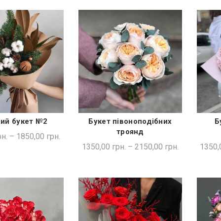
ий букет №2
Букет півоноподібних
Б
ДКА ПОКУПКА
ШВИДКА ПОКУПКА
троянд
н.
–
1850,00
грн.
1350,00
грн.
–
2150,00
грн.
1350,