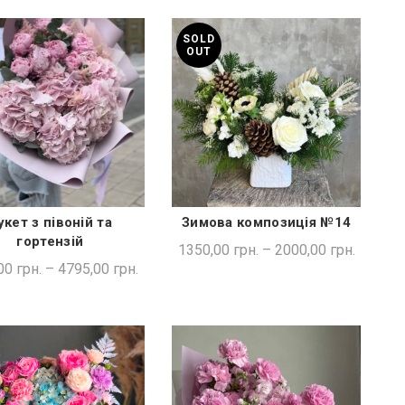
SOLD
OUT
укет з півоній та
Зимова композиція №14
ШВИДКА ПОКУПКА
ШВИДКА ПОКУПКА
гортензій
1350,00
грн.
–
2000,00
грн.
00
грн.
–
4795,00
грн.