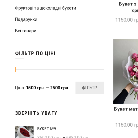
Букет з
ШВИ
Фруктові та шоколадні букети
хр
1150,00
гр
Подарунки
Всі товари
ФІЛЬТР ПО ЦІНІ
Мінімальна
Найбільша
Ціна:
1500 грн.
—
2500 грн.
ФІЛЬТР
ціна
ціна
Букет мат
ШВИ
ЗВЕРНІТЬ УВАГУ
1160,00
гр
БУКЕТ №9
3500,00
грн.
–
6880,00
грн.