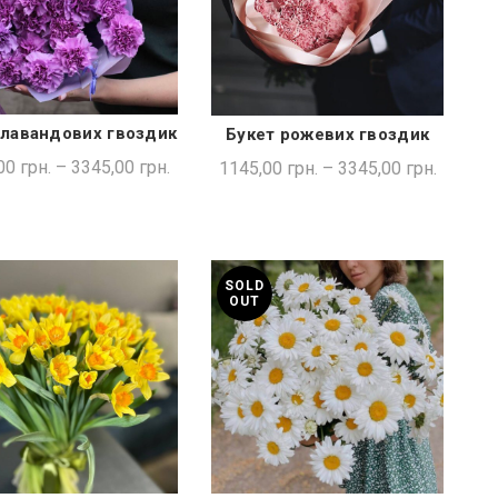
 лавандових гвоздик
Букет рожевих гвоздик
ШВИДКА ПОКУПКА
ШВИДКА ПОКУПКА
00
грн.
–
3345,00
грн.
1145,00
грн.
–
3345,00
грн.
SOLD
OUT