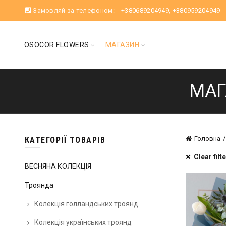
Замовляй за телефоном:
+380689204949
,
+380959204949
OSOCOR FLOWERS
МАГАЗИН
МАГ
Головна
КАТЕГОРІЇ ТОВАРІВ
Clear filt
ВЕСНЯНА КОЛЕКЦІЯ
Троянда
Колекція голландських троянд
Колекція українських троянд