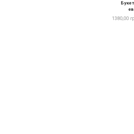
Букет
ШВИ
ев
1380,00
гр