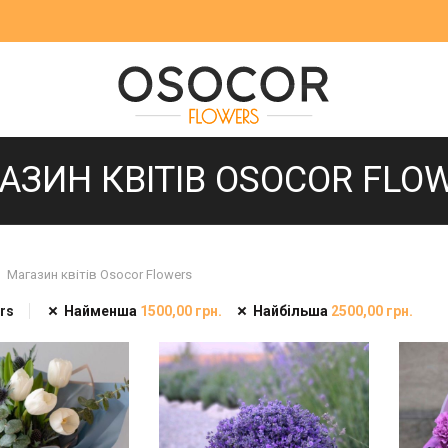
АЗИН КВІТІВ OSOCOR FLO
Магазин квітів Osocor Flowers
ers
Найменша
1500,00
грн.
Найбільша
2500,00
грн.