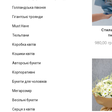
Голландська півонія
Гігантські троянди
Must Have
Стиль
ШВИ
т
Тюльпани
980,00
гр
Коробка квітів
Кошики квітів
Авторські букети
Корпоративні
Букети для чоловіків
Мегарозмір
Весільні букети
Серця з квітів